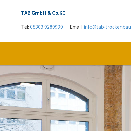
TAB GmbH & Co.KG
Tel:
08303 9289990
Email:
info@tab-trockenbau